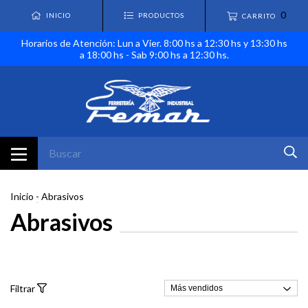
0
INICIO
PRODUCTOS
CARRITO
Horarios de Atención: Lun a Vier. 8:00 hs a 12:30 hs y 13:30 hs
a 18:00 hs - Sab 9:00 hs a 12:30 hs.
Inicio
-
Abrasivos
Abrasivos
Filtrar