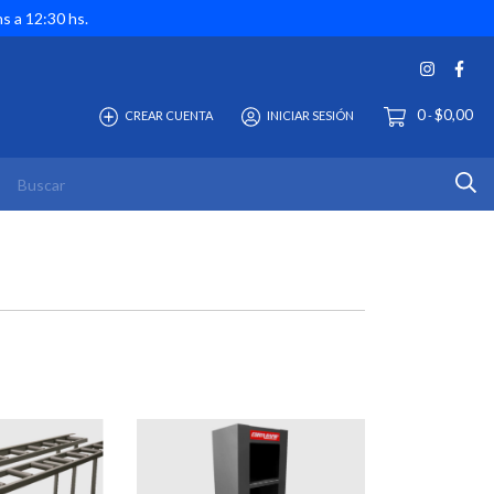
hs a 12:30 hs.
0
$0,00
CREAR CUENTA
INICIAR SESIÓN
-