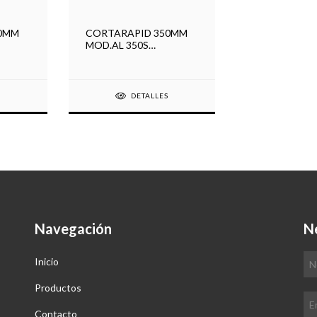
0MM
CORTARAPID 350MM
MOD.AL 350S
C/MOT2HPtri
S
DETALLES
Navegación
N
Inicio
Productos
Contacto