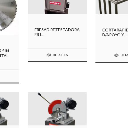
FRESAD.RETESTADORA
CORTARAPI
FR1
D/APOYO Y
C/MORS,MAND,FRESA
MED.RODILL
 SIN
 ITAL
DETALLES
DET
S