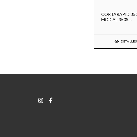
CORTARAPID 35
MOD.AL 350S
C/MOT2Hmono
DETALLE