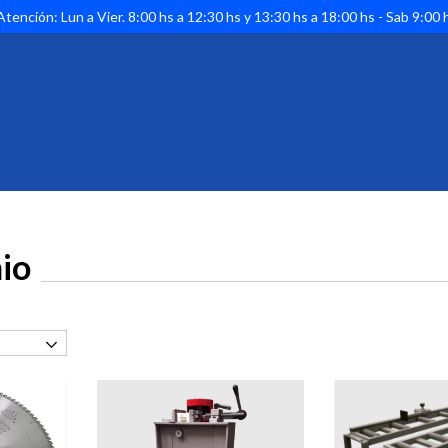
tención: Lun a Vier. 8:00 hs a 12:30 hs y 13:30 hs a 18:00 hs - Sab 9:00 
io