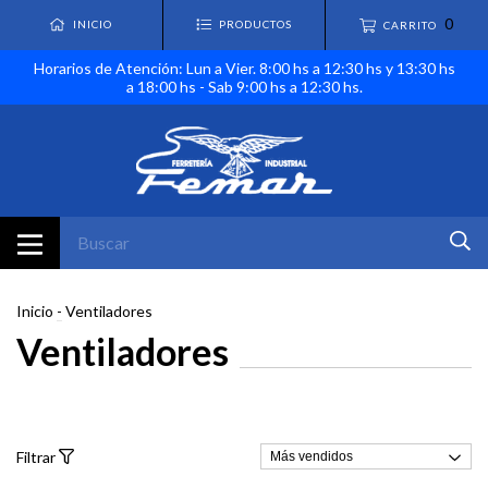
0
INICIO
PRODUCTOS
CARRITO
Horarios de Atención: Lun a Vier. 8:00 hs a 12:30 hs y 13:30 hs
a 18:00 hs - Sab 9:00 hs a 12:30 hs.
Inicio
-
Ventiladores
Ventiladores
Filtrar