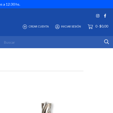
hs a 12:30 hs.
0
$0,00
CREAR CUENTA
INICIAR SESIÓN
-