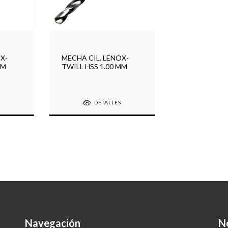
X-
MECHA CIL. LENOX-
MM
TWILL HSS 1.00 MM
S
DETALLES
Navegación
N