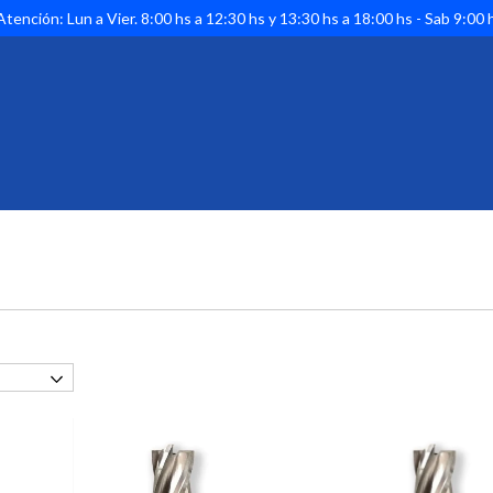
tención: Lun a Vier. 8:00 hs a 12:30 hs y 13:30 hs a 18:00 hs - Sab 9:00 