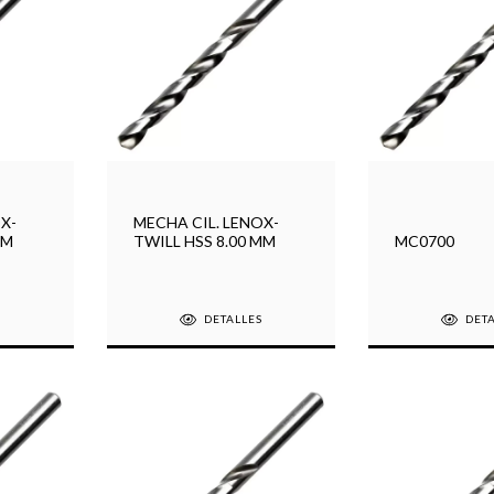
X-
MECHA CIL. LENOX-
MM
TWILL HSS 8.00 MM
MC0700
S
DETALLES
DET