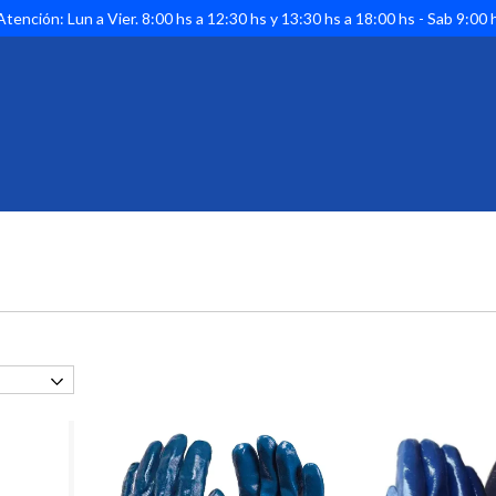
tención: Lun a Vier. 8:00 hs a 12:30 hs y 13:30 hs a 18:00 hs - Sab 9:00 