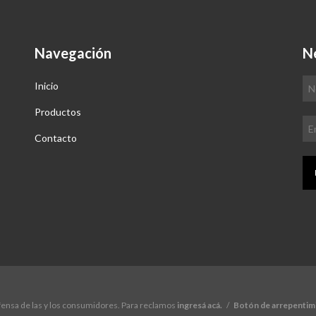
Navegación
N
Inicio
Productos
Contacto
ensa de las y los consumidores. Para reclamos
ingresá acá.
/
Botón de arrepentim