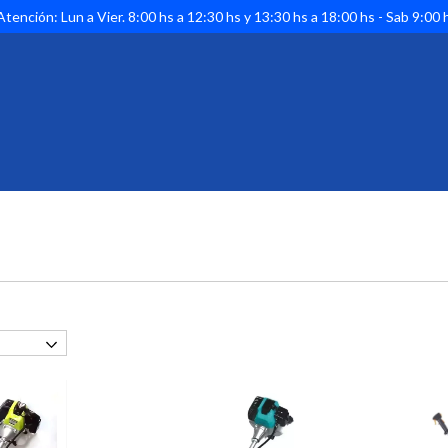
tención: Lun a Vier. 8:00 hs a 12:30 hs y 13:30 hs a 18:00 hs - Sab 9:00 