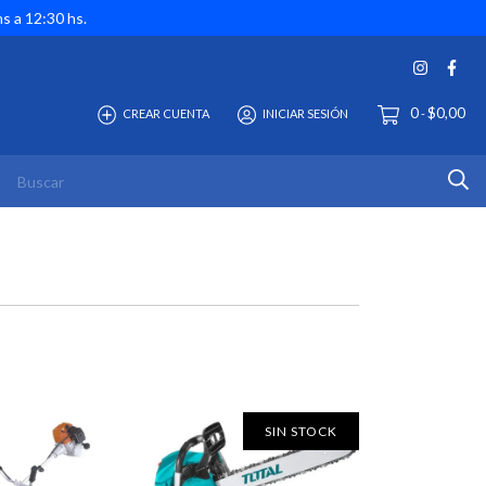
hs a 12:30 hs.
0
$0,00
CREAR CUENTA
INICIAR SESIÓN
-
SIN STOCK