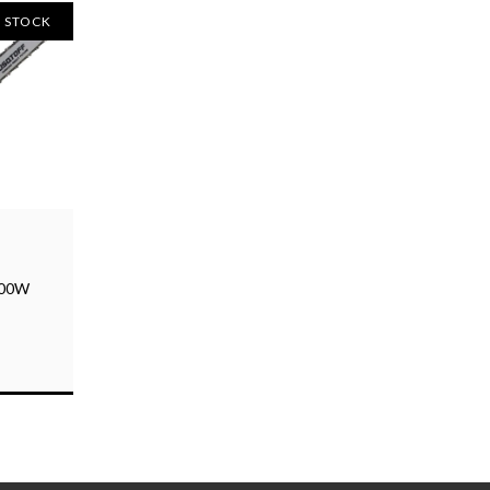
N STOCK
000W
S