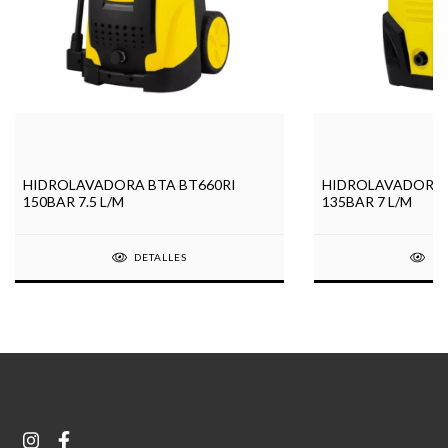
HIDROLAVADORA BTA BT660RI
HIDROLAVADORA 
150BAR 7.5 L/M
135BAR 7 L/M
DETALLES
DE