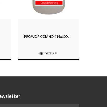
PROWORK CIANO 414x100g
PROWORK
DETALLES
ewsletter