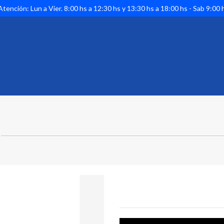
tención: Lun a Vier. 8:00 hs a 12:30 hs y 13:30 hs a 18:00 hs - Sab 9:00 