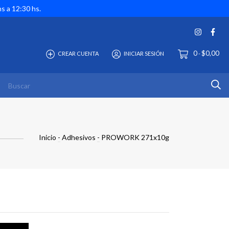
hs a 12:30 hs.
0
$0,00
CREAR CUENTA
INICIAR SESIÓN
-
Inicio
-
Adhesivos
-
PROWORK 271x10g