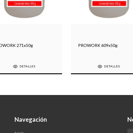
OWORK 271x50g
PROWORK 609x50g
DETALLES
DETALLES
Navegación
N