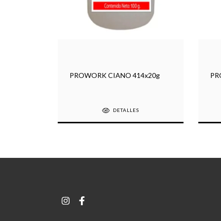
6x100g
PROWORK CIANO 414x20g
PR
DETALLES