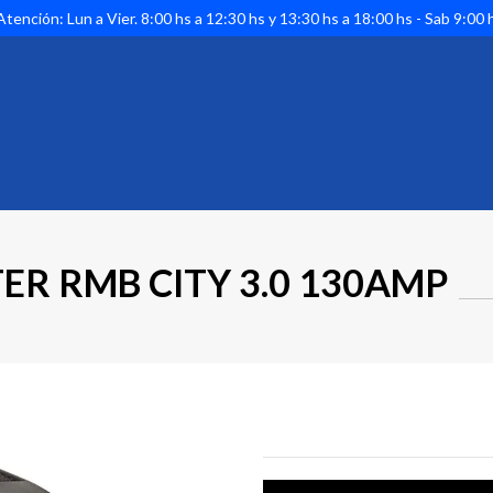
tención: Lun a Vier. 8:00 hs a 12:30 hs y 13:30 hs a 18:00 hs - Sab 9:00 
R RMB CITY 3.0 130AMP