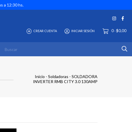
hs a 12:30 hs.
0
$0,00
CREAR CUENTA
INICIAR SESIÓN
-
Inicio
-
Soldadoras
-
SOLDADORA
INVERTER RMB CITY 3.0 130AMP