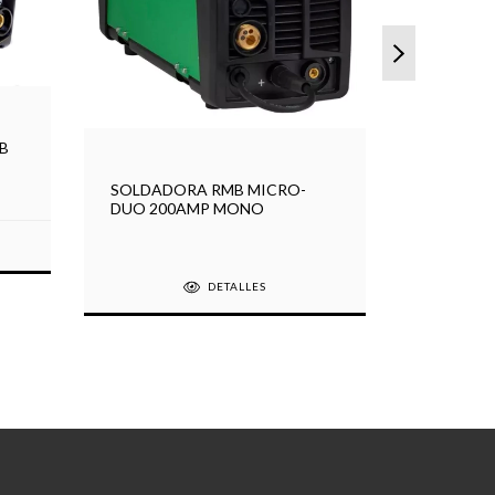
B
SOLDADO
CITY 16
SOLDADORA RMB MICRO-
DUO 200AMP MONO
DETALLES