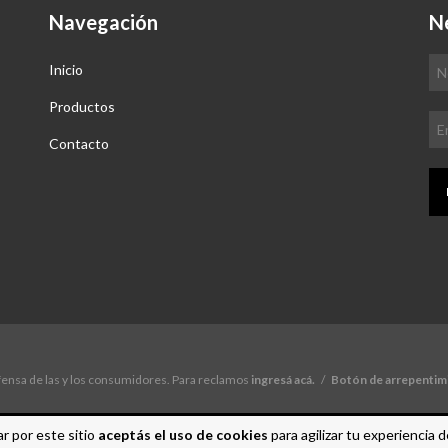
Navegación
N
Inicio
Productos
Contacto
ensa de las y los consumidores. Para reclamos
ingresá acá.
/
Botón de arrepentim
r por este sitio
aceptás el uso de cookies
para agilizar tu experiencia 