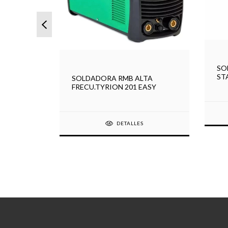
ER
SO
ST
SOLDADORA RMB ALTA
FRECU.TYRION 201 EASY
DETALLES