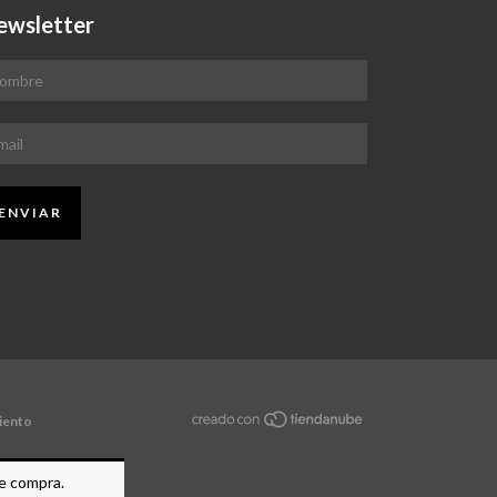
ewsletter
iento
de compra.