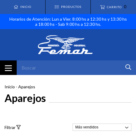
0
INICIO
PRODUCTOS
CARRITO
Horarios de Atención: Lun a Vier. 8:00 hs a 12:30 hs y 13:30 hs
a 18:00 hs - Sab 9:00 hs a 12:30 hs.
Inicio
-
Aparejos
Aparejos
Filtrar