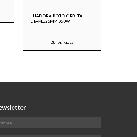
PISTOLA 
LIJADORA ROTO ORBITAL
D.PAGIO
DIAM.125MM 350W
DETALLES
ewsletter