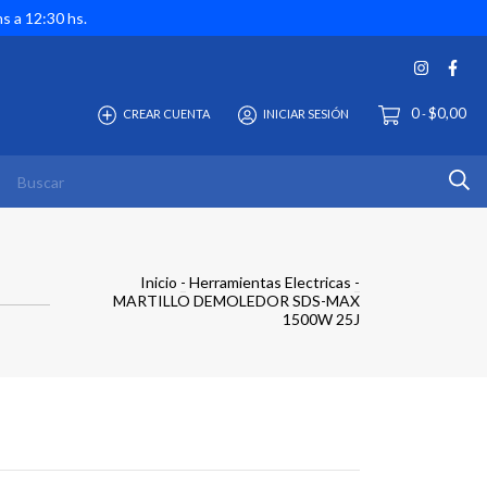
hs a 12:30 hs.
0
$0,00
CREAR CUENTA
INICIAR SESIÓN
-
Inicio
-
Herramientas Electricas
-
MARTILLO DEMOLEDOR SDS-MAX
1500W 25J