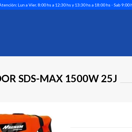
tención: Lun a Vier. 8:00 hs a 12:30 hs y 13:30 hs a 18:00 hs - Sab 9:00 
OR SDS-MAX 1500W 25J