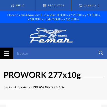
0
INICIO
PRODUCTOS
CARRITO
Horarios de Atención: Lun a Vier. 8:00 hs a 12:30 hs y 13:30 hs
a 18:00 hs - Sab 9:00 hs a 12:30 hs.
PROWORK 277x10g
Inicio
-
Adhesivos
-
PROWORK 277x10g