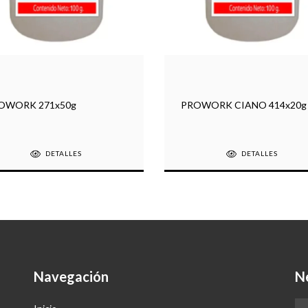
OWORK 271x50g
PROWORK CIANO 414x20g
DETALLES
DETALLES
Navegación
N