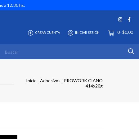
hs a 12:30 hs.
0
$0,00
CREAR CUENTA
INICIAR SESIÓN
-
Inicio
-
Adhesivos
-
PROWORK CIANO
414x20g