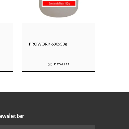
PROWORK 680x50g
PROWORK
DETALLES
ewsletter