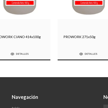
OWORK CIANO 414x100g
PROWORK 271x50g
DETALLES
DETALLES
Navegación
N