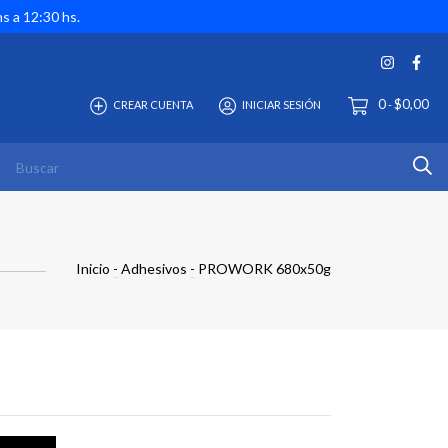
hs a 12:30 hs.
0
$0,00
CREAR CUENTA
INICIAR SESIÓN
-
Inicio
-
Adhesivos
-
PROWORK 680x50g