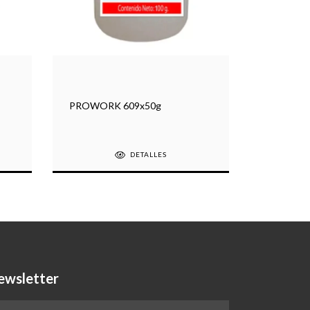
PROWORK 609x50g
PROWORK
DETALLES
ewsletter