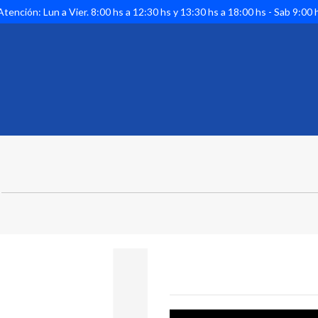
tención: Lun a Vier. 8:00 hs a 12:30 hs y 13:30 hs a 18:00 hs - Sab 9:00 